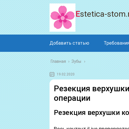
Estetica-stom.
Добавить статью
Требования
Главная
›
Зубы
19.02.2020
Резекция верхушки
операции
Резекция верхушки ко
Весь контент iLive проверяет