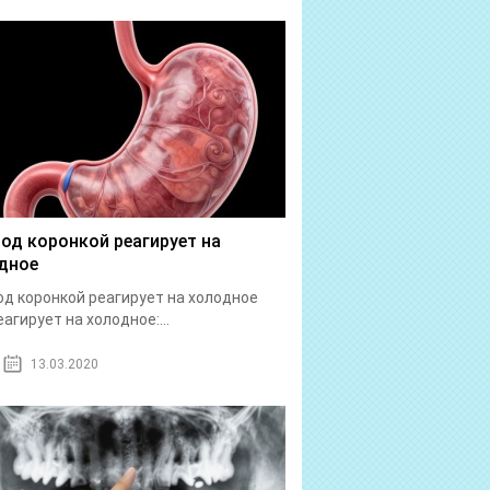
под коронкой реагирует на
дное
од коронкой реагирует на холодное
еагирует на холодное:...
13.03.2020