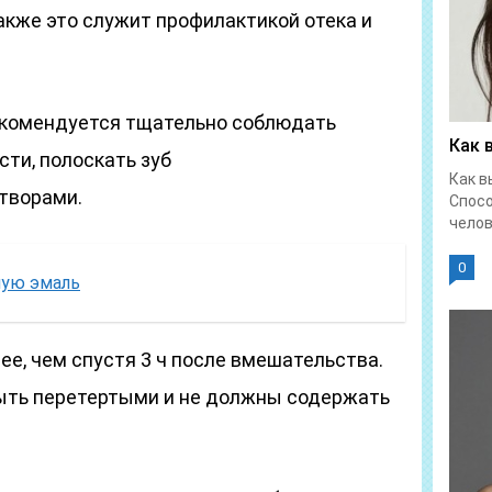
акже это служит профилактикой отека и
екомендуется тщательно соблюдать
Как 
сти, полоскать зуб
Как в
творами.
Спос
челове
0
ную эмаль
е, чем спустя 3 ч после вмешательства.
ыть перетертыми и не должны содержать