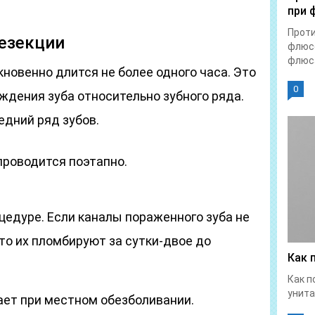
при 
Прот
резекции
флюсе
флюса
новенно длится не более одного часа. Это
0
ждения зуба относительно зубного ряда.
едний ряд зубов.
роводится поэтапно.
цедуре. Если каналы пораженного зуба не
то их пломбируют за сутки-двое до
Как 
Как п
унита
ет при местном обезболивании.