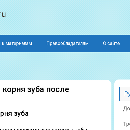
ru
 к материалам
Правообладателям
О сайте
 корня зуба после
Р
До
рня зуба
Тр
ся медицинскими экспертами, чтобы