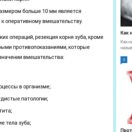
азмером больше 10 мм является
 к оперативному вмешательству.
Как 
их операций, резекция корня зуба, кроме
Как н
орыми противопоказаниями, которые
назыв
значении вмешательства:
0
цессы в организме;
дистые патологии;
тита;
е тела зуба;
Прот