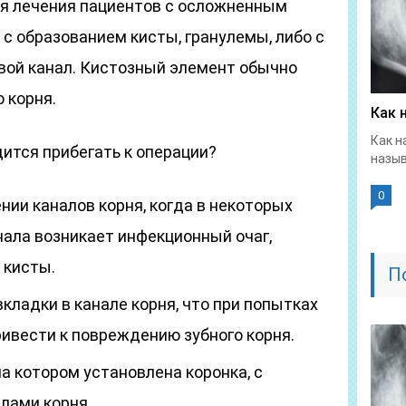
я лечения пациентов с осложненным
с образованием кисты, гранулемы, либо с
вой канал. Кистозный элемент обычно
 корня.
Как 
Как н
дится прибегать к операции?
назыв
0
нии каналов корня, когда в некоторых
нала возникает инфекционный очаг,
 кисты.
П
кладки в канале корня, что при попытках
ивести к повреждению зубного корня.
на котором установлена коронка, с
лами корня.