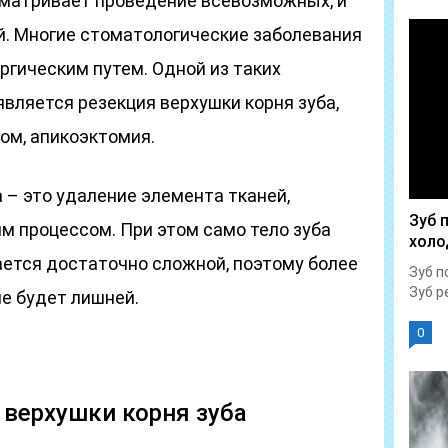
матривает проведение всевозможных, и
й. Многие стоматологические заболевания
ргическим путем. Одной из таких
вляется резекция верхушки корня зуба,
ом, апикоэктомия.
 – это удаление элемента тканей,
Зуб 
м процессом. При этом само тело зуба
холо
ается достаточно сложной, поэтому более
Зуб п
Зуб р
е будет лишней.
0
 верхушки корня зуба