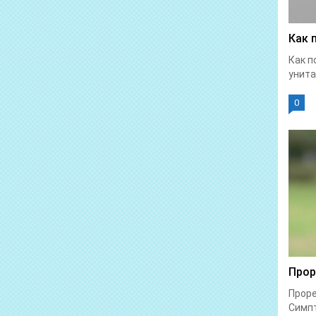
Как 
Как п
унита
0
Прор
Проре
Симпт