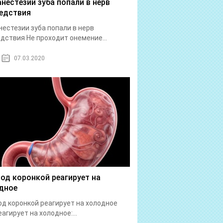
анестезии зуба попали в нерв
едствия
нестезии зуба попали в нерв
дствия Не проходит онемение...
07.03.2020
под коронкой реагирует на
дное
од коронкой реагирует на холодное
еагирует на холодное:...