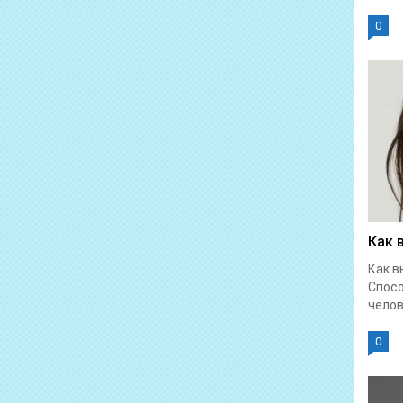
0
Как 
Как в
Спос
челове
0