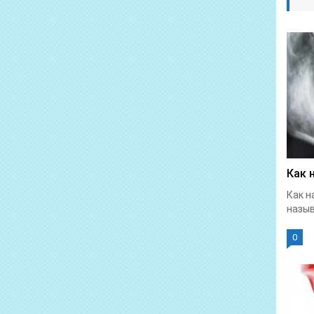
Как 
Как н
назыв
0