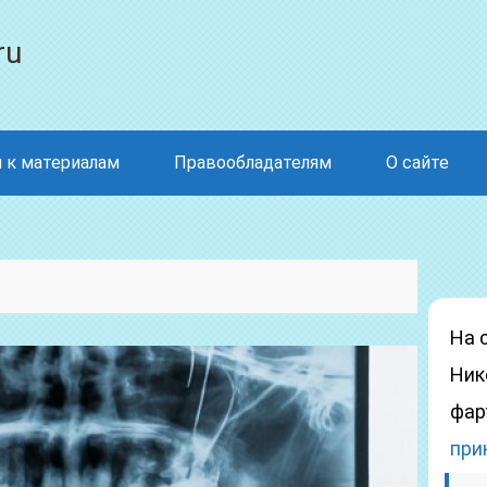
ru
 к материалам
Правообладателям
О сайте
На 
Ник
фар
при