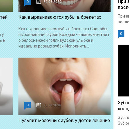
При 
0
30.03.2020
посл
При а
етей
Как выравниваются зубы в брекетах
после
Как выравниваются зубы в брекетах Способы
0
 у
выравнивания зубов Каждый человек мечтает
ные
о белоснежной голливудской улыбке и
идеально ровных зубах. Исполнить...
Зуб 
0
30.03.2020
холо
Зуб п
Пульпит молочных зубов у детей лечение
Зуб р