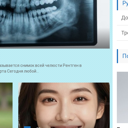
Р
До
Тр
П
называется снимок всей челюсти Рентген в
рта Сегодня любой...