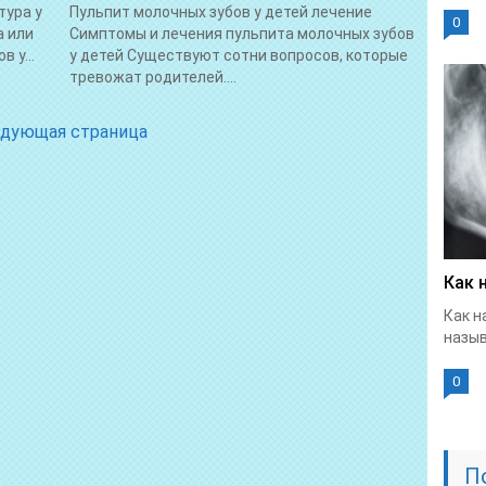
тура у
Пульпит молочных зубов у детей лечение
0
а или
Симптомы и лечения пульпита молочных зубов
 у...
у детей Существуют сотни вопросов, которые
тревожат родителей....
дующая страница
Как 
Как н
назыв
0
П