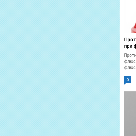
Прот
при 
Прот
флюсе
флюса
0