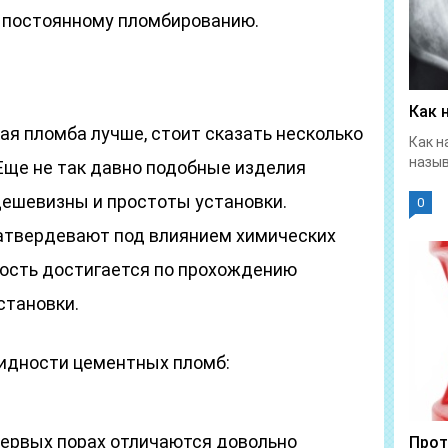
к постоянному пломбированию.
Как 
кая пломба лучше, стоит сказать несколько
Как н
назыв
Еще не так давно подобные изделия
дешевизны и простоты установки.
0
атвердевают под влиянием химических
ость достигается по прохождению
становки.
дности цементных пломб:
ервых порах отличаются довольно
Прот