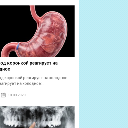
под коронкой реагирует на
дное
од коронкой реагирует на холодное
еагирует на холодное:...
13.03.2020