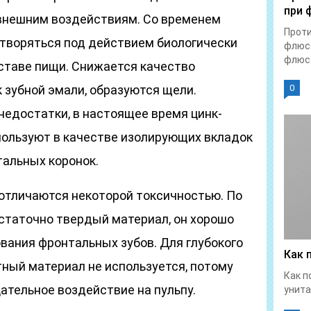
при 
внешним воздействиям. Со временем
Прот
творяться под действием биологически
флюсе
флюса
ставе пищи. Снижается качество
 зубной эмали, образуются щели.
0
едостатки, в настоящее время цинк-
ользуют в качестве изолирующих вкладок
тальных коронок.
отличаются некоторой токсичностью. По
остаточно твердый материал, он хорошо
вания фронтальных зубов. Для глубокого
Как 
ный материал не используется, потому
Как п
ательное воздействие на пульпу.
унита