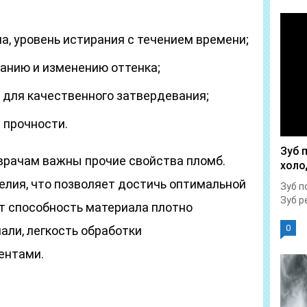
а, уровень истирания с течением времени;
анию и изменению оттенка;
я для качественного затвердевания;
 прочности.
Зуб 
врачам важны прочие свойства пломб.
холо
елия, что позволяет достичь оптимальной
Зуб п
Зуб р
т способность материала плотно
0
али, легкость обработки
ентами.