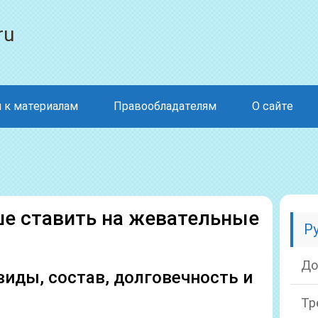
ru
 к материалам
Правообладателям
О сайте
е ставить на жевательные
Р
До
виды, состав, долговечность и
Тр