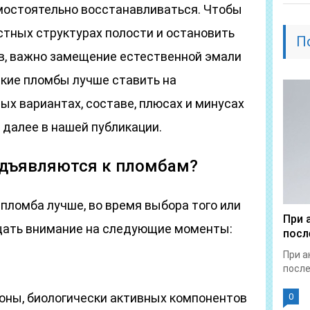
мостоятельно восстанавливаться. Чтобы
стных структурах полости и остановить
П
в, важно замещение естественной эмали
кие пломбы лучше ставить на
х вариантах, составе, плюсах и минусах
 далее в нашей публикации.
едъявляются к пломбам?
 пломба лучше, во время выбора того или
При 
щать внимание на следующие моменты:
посл
При а
после
юны, биологически активных компонентов
0