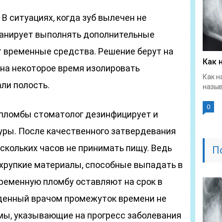
В ситуациях, когда зуб вылечен не
ланирует выполнять дополнительные
т временные средства. Решение берут на
Как 
 на некоторое время изолировать
Как н
ли полость.
назыв
0
пломбы стоматолог дезинфицирует и
ры. После качественного затвердевания
скольких часов не принимать пищу. Ведь
П
хрупкие материалы, способные выпадать в
Временную пломбу оставляют на срок в
веденный врачом промежуток времени не
омы, указывающие на прогресс заболевания