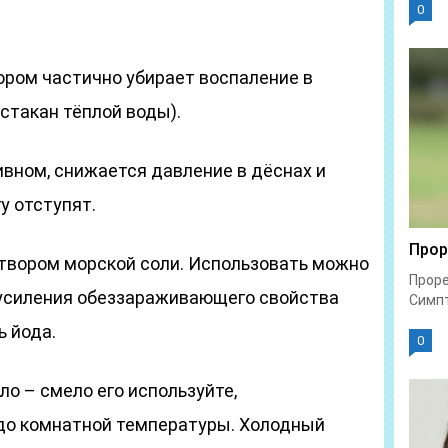
0
ром частично убирает воспаление в
 стакан тёплой воды).
ивном, снижается давление в дёснах и
у отступят.
Прор
твором морской соли. Использовать можно
Проре
 усиления обеззараживающего свойства
Симпт
ь йода.
0
ло – смело его используйте,
 до комнатной температуры. Холодный