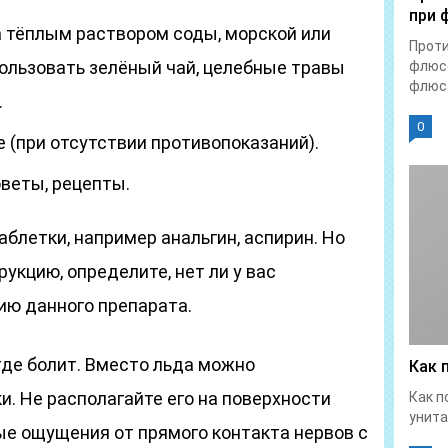
при 
 тёплым раствором соды, морской или
Прот
ользовать зелёный чай, целебные травы
флюсе
флюса
.
0
(при отсутствии противопоказаний).
веты, рецепты.
летки, например анальгин, аспирин. Но
укцию, определите, нет ли у вас
ию данного препарата.
где болит. Вместо льда можно
Как 
. Не располагайте его на поверхности
Как п
унита
ые ощущения от прямого контакта нервов с