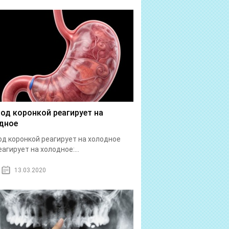
под коронкой реагирует на
дное
од коронкой реагирует на холодное
еагирует на холодное:...
13.03.2020