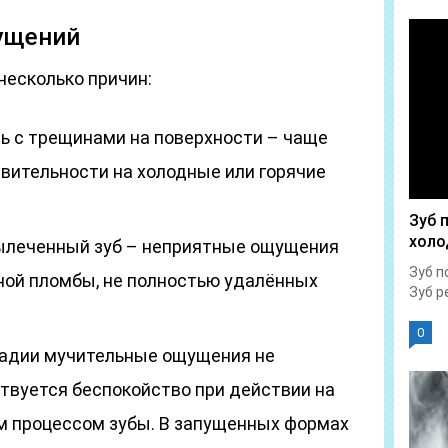
ущений
несколько причин:
ь с трещинами на поверхности – чаще
твительности на холодные или горячие
Зуб 
холо
вылеченный зуб – неприятные ощущения
Зуб п
ной пломбы, не полностью удалённых
Зуб р
0
тадии мучительные ощущения не
ствуется беспокойство при действии на
 процессом зубы. В запущенных формах