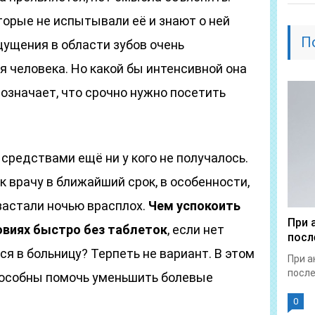
торые не испытывали её и знают о ней
П
ущения в области зубов очень
 человека. Но какой бы интенсивной она
 означает, что срочно нужно посетить
редствами ещё ни у кого не получалось.
к врачу в ближайший срок, в особенности,
астали ночью врасплох.
Чем успокоить
При 
овиях быстро без таблеток
, если нет
посл
я в больницу? Терпеть не вариант. В этом
При а
после
пособны помочь уменьшить болевые
0