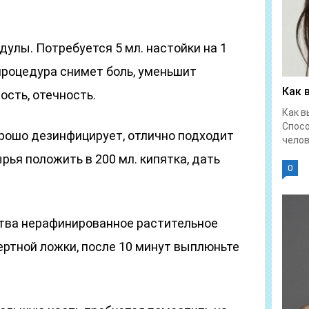
улы. Потребуется 5 мл. настойки на 1
 процедура снимет боль, уменьшит
Как 
ость, отечность.
Как в
Спос
рошо дезинфицирует, отлично подходит
челове
ырья положить в 200 мл. кипятка, дать
0
тва нерафинированное растительное
ертной ложки, после 10 минут выплюньте