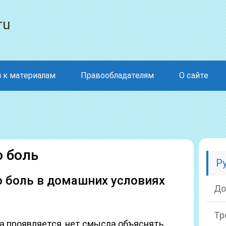
ru
 к материалам
Правообладателям
О сайте
ю боль
Р
ю боль в домашних условиях
До
Тр
на проявляется, нет смысла объяснять.