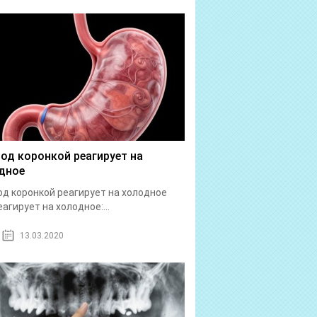
под коронкой реагирует на
дное
од коронкой реагирует на холодное
еагирует на холодное:...
13.03.2020