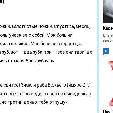
яц
жки, золотистые ножки. Спустись, месяц,
Как 
ль, унеся ее с собой. Моя боль ни
Как н
назыв
 сила великая. Мне боли не стерпеть, а
0
зуб, вот — два зуба, три — все они твои, а с
ячь от меня боль зубную».
 святое! Знаю я раба Божьего (имярек), у
 которых ты выведи; а если не выведешь, я
 на третий день я тебя отпущу».
Прот