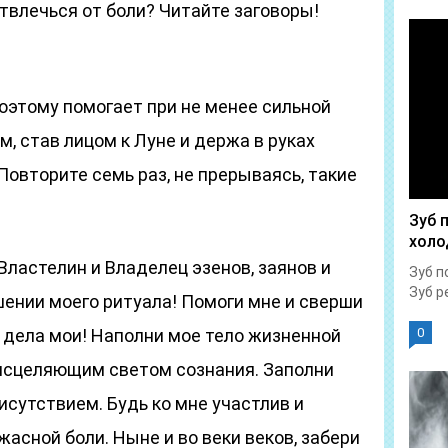
отвлечься от боли? Читайте заговоры!
поэтому помогает при не менее сильной
м, став лицом к Луне и держа в руках
 Повторите семь раз, не прерываясь, такие
Зуб 
холо
Властелин и Владелец эзенов, заянов и
Зуб п
Зуб р
шении моего ритуала! Помоги мне и сверши
 дела мои! Наполни мое тело жизненной
0
 исцеляющим светом сознания. Заполни
сутствием. Будь ко мне участлив и
жасной боли. Ныне и во веки веков, забери