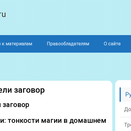
ru
 к материалам
Правообладателям
О сайте
ели заговор
Р
 заговор
До
ли: тонкости магии в домашнем
Тр