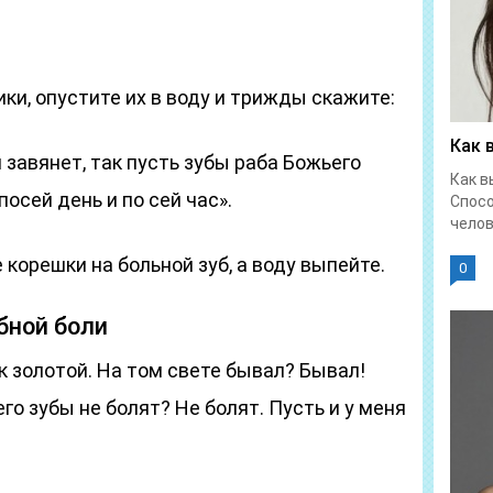
ки, опустите их в воду и трижды скажите:
Как 
 завянет, так пусть зубы раба Божьего
Как в
осей день и по сей час».
Спос
челове
корешки на больной зуб, а воду выпейте.
0
бной боли
к золотой. На том свете бывал? Бывал!
го зубы не болят? Не болят. Пусть и у меня