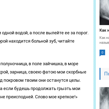
Как 
 одной водой, а после вылейте ее за порог.
Как н
орой находится больной зуб, читайте
назыв
0
 полуночница, в поле зайчишка, в море
крой, зарница, своею фатою мои скорбные
П
од покровом твоим они останутся целы.
; а если будешь продолжать грызть мои
дне преисподней. Слово мое крепкое!»