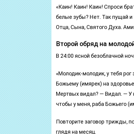
«Каин! Каин! Каин! Спроси бра
белые зубы? Нет. Так пущай и 
Отца, Сына, Святого Духа. Ами
Второй обряд на молодо
В 24:00 ясной безоблачной ноч
«Молодик-молодик, у тебя рог 
Божьему (имярек) на здоровье
Мертвых видал? — Видал. — У н
чтобы у меня, раба Божьего (и
Повторите заговор трижды, п
глядя на месяц.