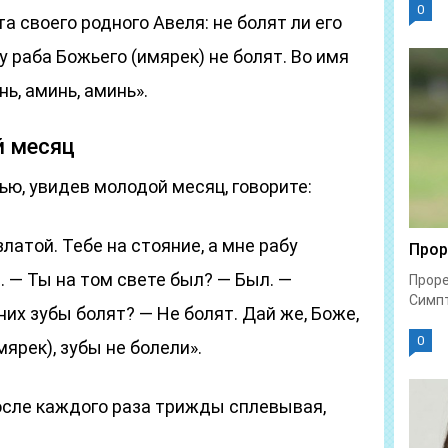
0
та своего родного Авеля: не болят ли его
у раба Божьего (имярек) не болят. Во имя
нь, аминь, аминь».
й месяц
ью, увидев молодой месяц, говорите:
златой. Тебе на стояние, а мне рабу
Прор
. — Ты на том свете был? — Был. —
Проре
Симпт
их зубы болят? — Не болят. Дай же, Боже,
0
мярек), зубы не болели».
осле каждого раза трижды сплевывая,