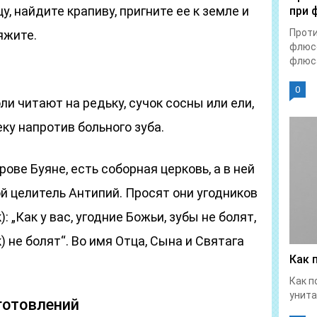
у, найдите крапиву, пригните ее к земле и
при 
Прот
яжите.
флюсе
флюса
0
ли читают на редьку, сучок сосны или ели,
ку напротив больного зуба.
рове Буяне, есть соборная церковь, а в ней
й целитель Антипий. Просят они угодников
 „Как у вас, угодние Божьи, зубы не болят,
) не болят“. Во имя Отца, Сына и Святага
Как 
Как п
унита
готовлений