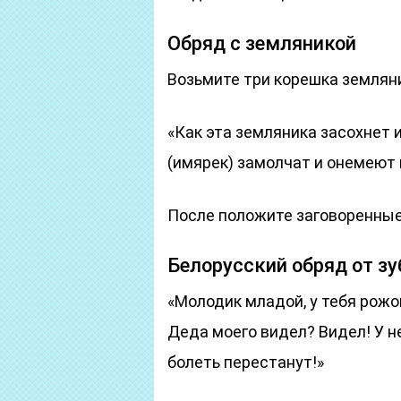
Обряд с земляникой
Возьмите три корешка земляни
«Как эта земляника засохнет и
(имярек) замолчат и онемеют п
После положите заговоренные 
Белорусский обряд от зу
«Молодик младой, у тебя рожо
Деда моего видел? Видел! У не
болеть перестанут!»